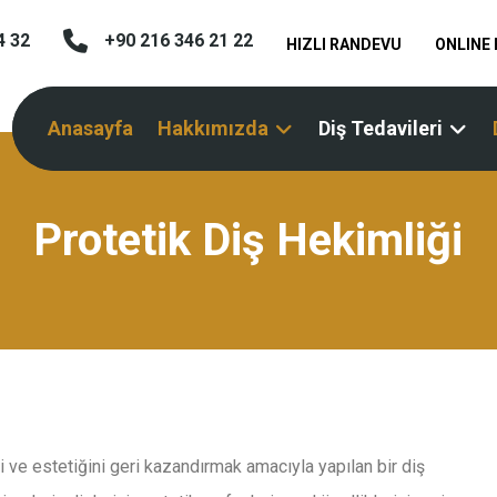
4 32
+90 216 346 21 22
HIZLI RANDEVU
ONLINE
Anasayfa
Hakkımızda
Diş Tedavileri
Protetik Diş Hekimliği
ini ve estetiğini geri kazandırmak amacıyla yapılan bir diş