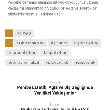
ve çene cerrahisi alanında ihtiyaç duyduğunuz uzman
yaklaşımı sunmaktadır. Sağlıklı bir ağız ve estetik bir
gülüş için bizimle iletişime geçin.
Diş Sağlığı
a1 dent dental klinik
diş tasarımı
en yakın diş kliniği
evren park diş kliniği
fikirtepe diş kliniği
gülüş tasarım merkezi
kadıköy diş kliniği
pempe estetik
Önceki
Pembe Estetik: Ağız ve Diş Sağlığında
Yenilikçi Yaklaşımlar
Sonraki
Bruksizm Tedavisi ile İlgili En Çok