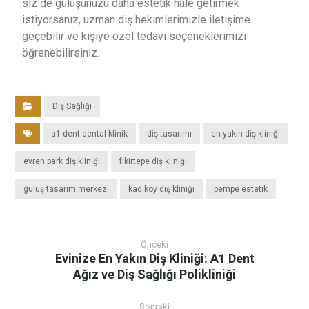
siz de gülüşünüzü daha estetik hale getirmek
istiyorsanız, uzman diş hekimlerimizle iletişime
geçebilir ve kişiye özel tedavi seçeneklerimizi
öğrenebilirsiniz.
Diş Sağlığı
a1 dent dental klinik
diş tasarımı
en yakın diş kliniği
evren park diş kliniği
fikirtepe diş kliniği
gülüş tasarım merkezi
kadıköy diş kliniği
pempe estetik
Önceki
Evinize En Yakın Diş Kliniği: A1 Dent
Ağız ve Diş Sağlığı Polikliniği
Sonraki